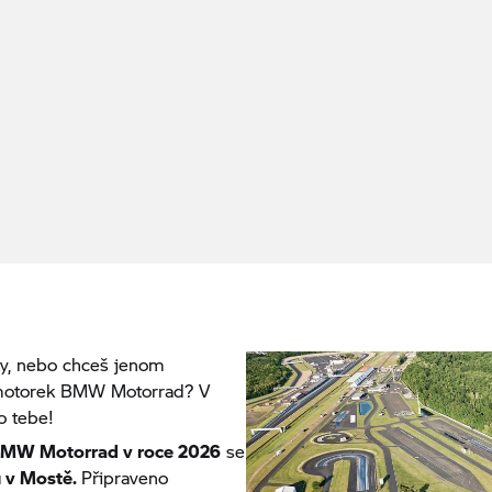
y, nebo chceš jenom
 motorek
BMW Motorrad?
V
ro tebe!
MW Motorrad
v roce 2026
se
u v Mostě.
Připraveno