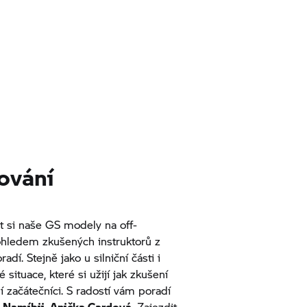
ování
 si naše GS modely na off-
ledem zkušených instruktorů z
adí. Stejně jako u silniční části i
situace, které si užijí jak zkušení
ní začátečníci. S radostí vám poradí
 Namíbii, Anička Cardová
. Zajezdit