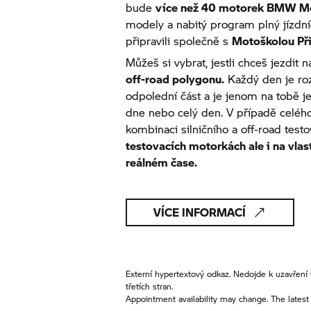
bude
více než 40 motorek
BMW Mo
modely a nabitý program plný jízdníc
připravili společně s
Motoškolou Při
Můžeš si vybrat, jestli chceš jezdit 
off-road polygonu.
Každý den je ro
odpolední část a je jenom na tobě je
dne nebo celý den. V případě celého
kombinaci silničního a off-road testo
testovacích motorkách ale i na vlast
reálném čase.
VÍCE INFORMACÍ
Externí hypertextový odkaz. Nedojde k uzavř
třetích stran.
Appointment availability may change. The latest