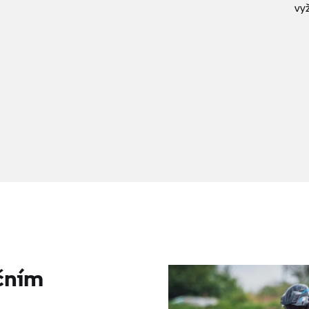
vy
ičním