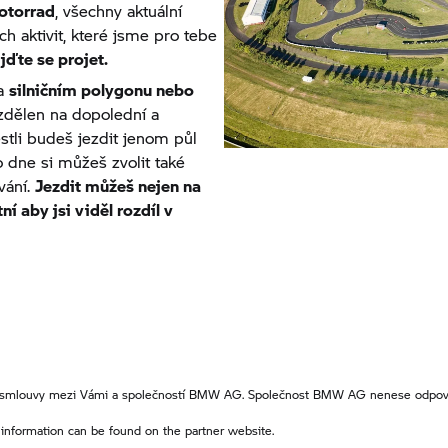
torrad
, všechny aktuální
h aktivit, které jsme pro tebe
jďte se projet.
na
silničním polygonu nebo
zdělen na dopolední a
stli budeš jezdit jenom půl
 dne si můžeš zvolit také
vání.
Jezdit můžeš nejen na
ní aby jsi viděl rozdíl v
ení smlouvy mezi Vámi a společností BMW AG. Společnost BMW AG nenese odpov
 information can be found on the partner website.