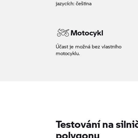
jazycích: čeština
Motocykl
Účast je možná bez vlastního
motocyklu.
Testování na siln
polygonu