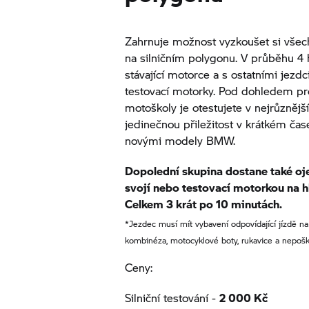
Zahrnuje možnost vyzkoušet si vše
na silničním polygonu. V průběhu 4 
stávající motorce a s ostatními jezdc
testovací motorky. Pod dohledem pro
motoškoly je otestujete v nejrůznější
jedinečnou přiležitost v krátkém čas
novými modely BMW.
Dopolední skupina dostane také oj
svojí nebo testovací motorkou na 
Celkem 3 krát po 10 minutách.
*Jezdec musí mít vybavení odpovídající jízdě n
kombinéza, motocyklové boty, rukavice a nepoš
Ceny:
Silniční testování -
2 000 Kč