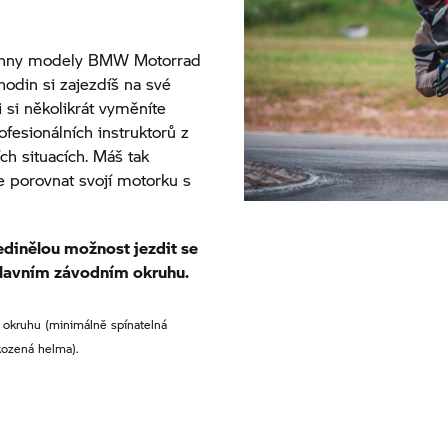
chny modely
BMW Motorrad
hodin si zajezdíš na své
i si několikrát vyměníte
fesionálních instruktorů z
ch situacích. Máš tak
e porovnat svojí motorku s
edinělou možnost jezdit se
hlavním závodním okruhu.
a okruhu (minimálně spínatelná
kozená helma).