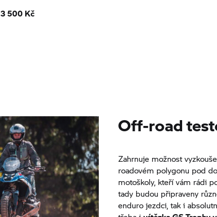
-
3 500 Kč
Off-road test
Zahrnuje možnost vyzkoušet
roadovém polygonu pod doh
motoškoly, kteří vám rádi por
tady budou připraveny různé 
enduro jezdci, tak i absolut
třeba i
vítězka
GS Trophy
v