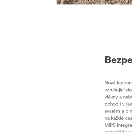
Bezpe
Nová karbono
vzrušující d
vlákny a nab
pohodlí v ja
systém a pln
na každé ces
MIPS Integra
mimořádnou 
rychle a sna