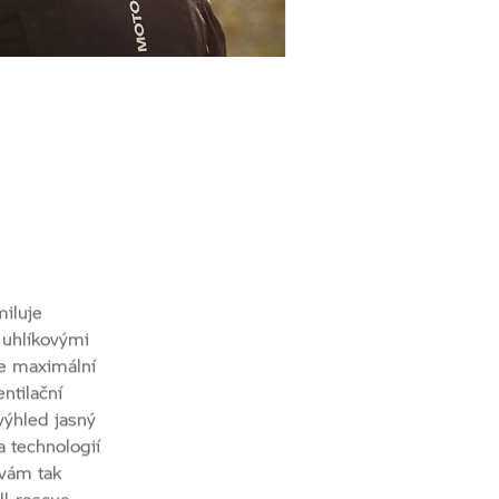
miluje
 uhlíkovými
je maximální
ntilační
výhled jasný
a technologií
 vám tak
l-rescue
.