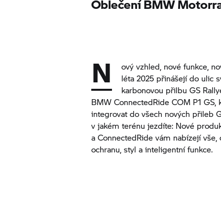
Oblečení
BMW Motorr
N
ový vzhled, nové funkce, nov
léta 2025 přinášejí do ulic 
karbonovou přilbu GS Rall
BMW ConnectedRide COM P1 GS, kt
integrovat do všech nových přileb G
v jakém terénu jezdíte: Nové produ
a ConnectedRide vám nabízejí vše, 
ochranu, styl a inteligentní funkce.