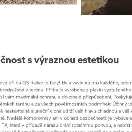
čnost s výraznou estetikou
vá přilba GS Rallye je tady! Byla vyvinuta pro každého, kdo 
obrodružství v terénu. Přilba je vyrobena z plastu vyztuženého
ízí vám maximální ochranu a dokonalé přizpůsobení. Poskytu
kémkoli terénu a za všech povětrnostních podmínek: Účinný ve
ě nastavitelná sluneční clona udrží vaši hlavu chladnou a váš 
tě. Nedělá kompromisy ani v oblasti bezpečnosti: je vybaven
 TX, která v případě nárazu brání rotačnímu pohybu, a nabízí
úroveň bezpečnosti. V případě nehody umožňuje systém pul
dno vyjmout lícní vycpávky, aniž by bylo nutné sundávat přilbu