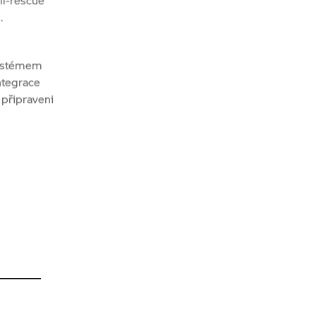
systémem
ntegrace
 připraveni