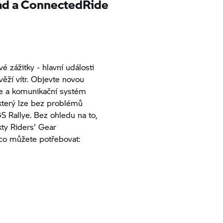
ad
a ConnectedRide
é zážitky - hlavní události
svěží vítr. Objevte novou
ye a komunikační systém
erý lze bez problémů
S Rallye. Bez ohledu na to,
kty Riders' Gear
co můžete potřebovat: