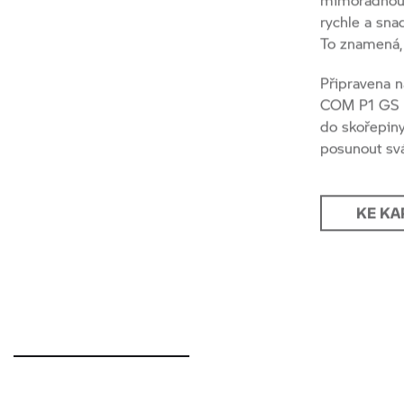
To znamená, 
Připravena n
COM P1 GS m
do skořepiny
posunout svá
KE KA