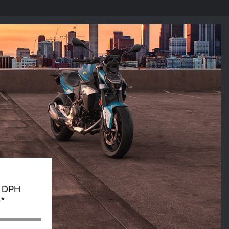
. DPH
ě*