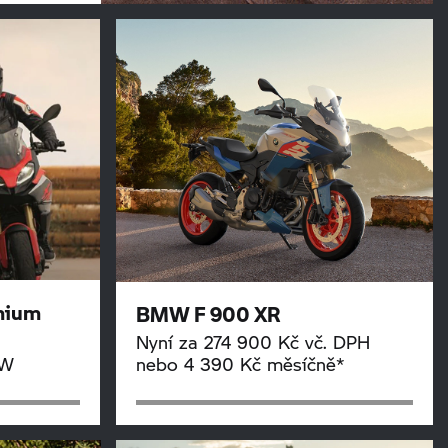
mium
BMW
F 900 XR
Nyní za 274 900 Kč vč. DPH
MW
nebo 4 390 Kč měsíčně*