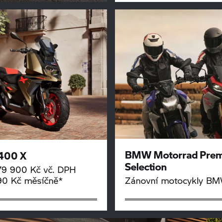
BMW Motorrad
Pre
400 X
Selection
179 900 Kč vč. DPH
90 Kč měsíčně*
Zánovní motocykly B