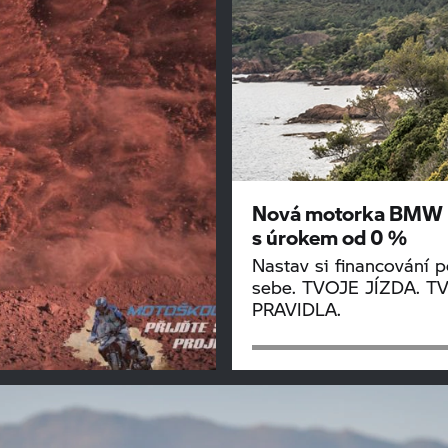
Nová motorka BMW 
s úrokem od 0 %
Nastav si financování p
sebe. TVOJE JÍZDA. T
PRAVIDLA.