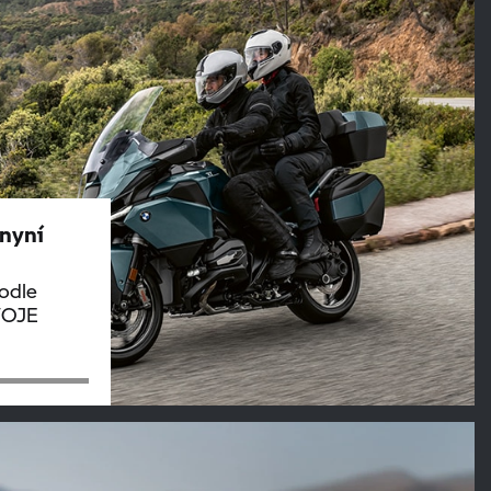
nyní
odle
VOJE