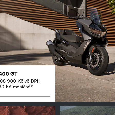
 400 GT
208 900 Kč vč DPH
90 Kč měsíčně*