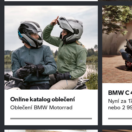
BMW
C 
Online katalog oblečení
Nyní za 
Oblečení
BMW Motorrad
nebo 2 9