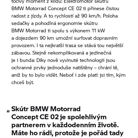
točivý moment z klidu: Elektromotor skútru
BMW Motorrad
Concept CE 02
ti přinese čistou
radost z jízdy. A to rychlostí až 90 km/h. Poloha
sedačky a pohodlná ergonomie skútru
BMW Motorrad
ti spolu s výkonem 11 kW
a dojezdem 90 km umožní surfovat dopravním
provozem. I ta nejkratší trasa se stává tou největší
zábavou. Stejně nekomplikovaná a jedinečná
je i bunda: Díky nově vyvinuté technologii jsou
ochranné prvky jednoduše natištěny – chrání tě,
aniž by to bylo vidět. Neboť i zde platí: jsi tím, kým
chceš být.
„
Skútr
BMW Motorrad
Concept CE 02
je spolehlivým
partnerem v každodenním životě.
Máte ho rádi, protože je pořád tady