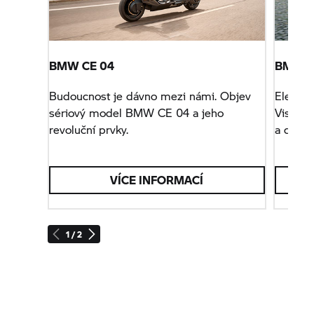
BMW CE 04
BMW M
Budoucnost je dávno mezi námi. Objev
Elektri
sériový model
BMW CE 04
a jeho
Vision
revoluční prvky.
a dosaž
individu
VÍCE INFORMACÍ
1 / 2