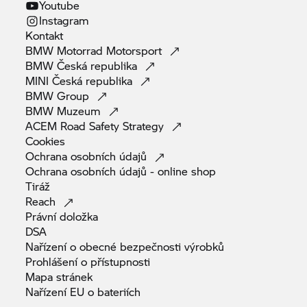
Youtube
Instagram
Kontakt
BMW Motorrad
Motorsport
BMW Česká
republika
MINI Česká
republika
BMW
Group
BMW
Muzeum
ACEM Road Safety
Strategy
Cookies
Ochrana osobních
údajů
Ochrana osobních údajů - online
shop
Tiráž
Reach
Právní
doložka
DSA
Nařízení o obecné bezpečnosti
výrobků
Prohlášení o
přístupnosti
Mapa
stránek
Nařízení EU o
bateriích