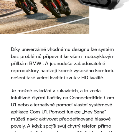
Díky univerzálně vhodnému designu lze systém
bez problémů připevnit ke všem motocyklovým
přilbám BMW . A jednoduše zabudovatelné
reproduktory nabízejí kromě vysokého komfortu
nošení také velmi kvalitní zvuk v HD kvalitě.
Je možné ovládání v rukavicích, a to zcela
intuitivně čtyřmi tlačítky na ConnectedRide Com
U1 nebo alternativně pomocí vlastní systémové
aplikace Com U1. Pomocí funkce „Hey Sena“
můžeš navíc aktivovat předdefinované hlasové
povely. A když spojíš svůj chytrý telefon přímo