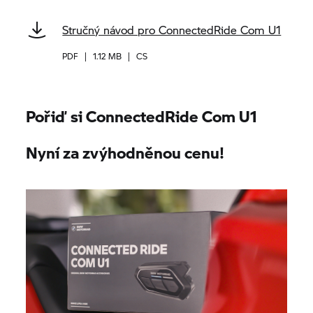
Stručný návod pro ConnectedRide Com U1
PDF
|
1.12 MB
|
CS
Pořiď si ConnectedRide Com U1
Nyní za zvýhodněnou cenu!