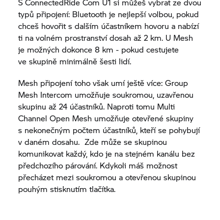
S ConnectedRide Com U1 si můžeš vybrat ze dvou
typů připojení: Bluetooth je nejlepší volbou, pokud
chceš hovořit s dalším účastníkem hovoru a nabízí
ti na volném prostranství dosah až 2 km. U Mesh
je možných dokonce 8 km - pokud cestujete
ve skupině minimálně šesti lidí.
Mesh připojení toho však umí ještě více: Group
Mesh Intercom umožňuje soukromou, uzavřenou
skupinu až 24 účastníků. Naproti tomu Multi
Channel Open Mesh umožňuje otevřené skupiny
s nekonečným počtem účastníků, kteří se pohybují
v daném dosahu. Zde může se skupinou
komunikovat každý, kdo je na stejném kanálu bez
předchozího párování. Kdykoli máš možnost
přecházet mezi soukromou a otevřenou skupinou
pouhým stisknutím tlačítka.