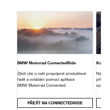
BMW Motorrad
ConnectedRide
Komuni
Zjisti vše o naší propojené produktové
Náš kom
řadě a ovládání pomocí aplikace
přilby 
BMW Motorrad
Connected.
spoluj
PŘEJÍT NA CONNECTEDRIDE