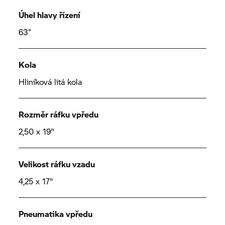
Úhel hlavy řízení
63°
Kola
Hliníková litá kola
Rozměr ráfku vpředu
2,50 x 19"
Velikost ráfku vzadu
4,25 x 17"
Pneumatika vpředu