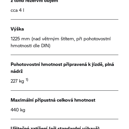
z toho rezervní objem
cca 4 l
Výška
1225 mm (nad větrným štítem, při pohotovostní
hmotnosti dle DIN)
Pohotovostní hmotnost připravená k jízdě, plná
nádrž
1)
227 kg
Maximální přípustná celková hmotnost
440 kg
Užitečné zatížení (při standardní výbavě)