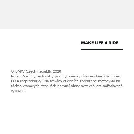
© BMW Czech Republic 2026
Pozn.: Všechny motocykly jsou vybaveny příslušenstvím dle norem
EU 4 (např.odrazky). Na fotkách či videích zobrazené motocykly na
těchto webových stránkách nemusí obsahovat veškeré požadované
vybavení.