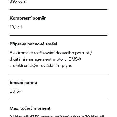
895 ccm
Kompresní poměr
13,1 : 1
Příprava palivové směsi
Elektronické vstřikování do sacího potrubí /
digitální management motoru: BMS-X
s elektronickým ovládáním plynu
Emisní norma
EU 5+
Max. točivý moment
91 Nm při 6750 ot/min, snížení výkonu: 70 Nm při