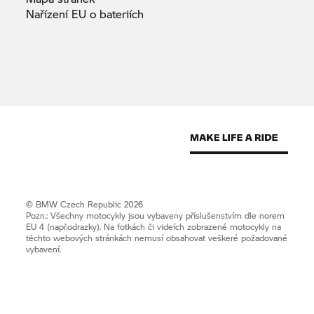
Nařízení EU o
bateriích
© BMW Czech Republic 2026
Pozn.: Všechny motocykly jsou vybaveny příslušenstvím dle norem
EU 4 (např.odrazky). Na fotkách či videích zobrazené motocykly na
těchto webových stránkách nemusí obsahovat veškeré požadované
vybavení.