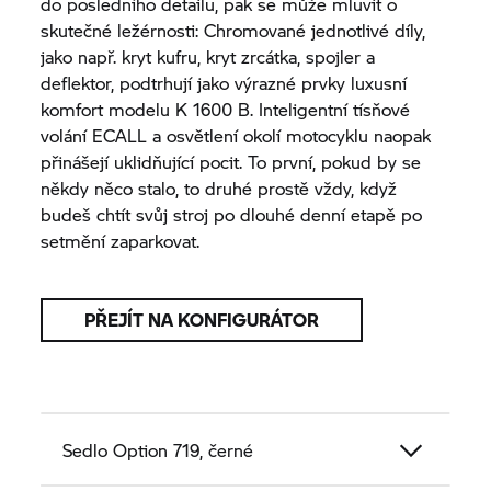
do posledního detailu, pak se může mluvit o
skutečné ležérnosti: Chromované jednotlivé díly,
jako např. kryt kufru, kryt zrcátka, spojler a
deflektor, podtrhují jako výrazné prvky luxusní
komfort modelu
K 1600 B.
Inteligentní tísňové
volání ECALL a osvětlení okolí motocyklu naopak
přinášejí uklidňující pocit. To první, pokud by se
někdy něco stalo, to druhé prostě vždy, když
budeš chtít svůj stroj po dlouhé denní etapě po
setmění zaparkovat.
PŘEJÍT NA KONFIGURÁTOR
Sedlo Option 719, černé