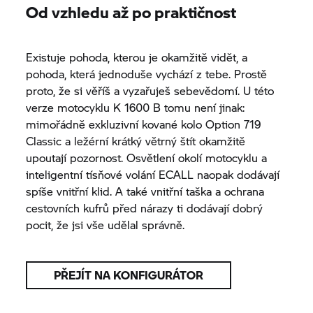
Od vzhledu až po praktičnost
Existuje pohoda, kterou je okamžitě vidět, a
pohoda, která jednoduše vychází z tebe. Prostě
proto, že si věříš a vyzařuješ sebevědomí. U této
verze motocyklu
K 1600 B
tomu není jinak:
mimořádně exkluzivní kované kolo Option 719
Classic a ležérní krátký větrný štít okamžitě
upoutají pozornost. Osvětlení okolí motocyklu a
inteligentní tísňové volání ECALL naopak dodávají
spíše vnitřní klid. A také vnitřní taška a ochrana
cestovních kufrů před nárazy ti dodávají dobrý
pocit, že jsi vše udělal správně.
PŘEJÍT NA KONFIGURÁTOR