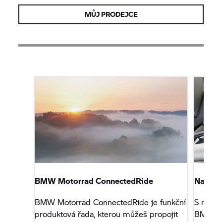
MŮJ PRODEJCE
BMW Motorrad
ConnectedRide
Naviga
BMW Motorrad
ConnectedRide je funkční
S naši
produktová řada, kterou můžeš propojit
BMW M