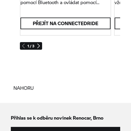
pomocí Bluetooth a ovládat pomocí
vždy na
aplikace
BMW Motorrad
Connected.
přísluše
PŘEJÍT NA CONNECTEDRIDE
1 / 3
NAHORU
Přihlas se k odběru novinek Renocar, Brno