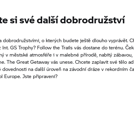
e si své další dobrodružství
a dobrodružstvími, o kterých budete ještě dlouho vyprávět. C
z Int.
GS Trophy?
Follow the Trails vás dostane do terénu. Ček
ný v městské atmosféře i v malebné přírodě, nabitý zábavou, 
me. The Great Getaway vás unese. Chcete zaplavit své tělo a
 dovednosti na další úroveň na závodní dráze v rekordním č
l Europe. Jste připraveni?