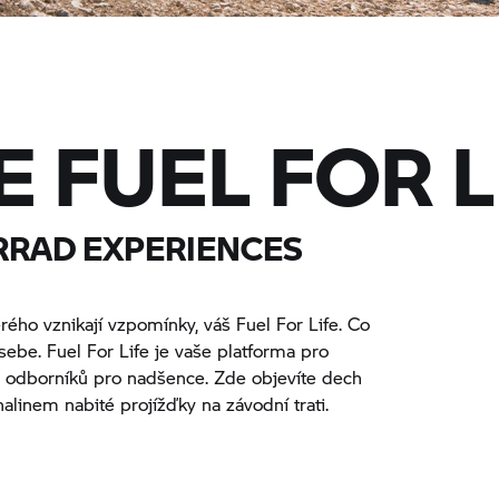
E FUEL FOR L
RRAD
EXPERIENCES
erého vznikají vzpomínky, váš Fuel For Life. Co
ebe. Fuel For Life je vaše platforma pro
odborníků pro nadšence. Zde objevíte dech
nalinem nabité projížďky na závodní trati.