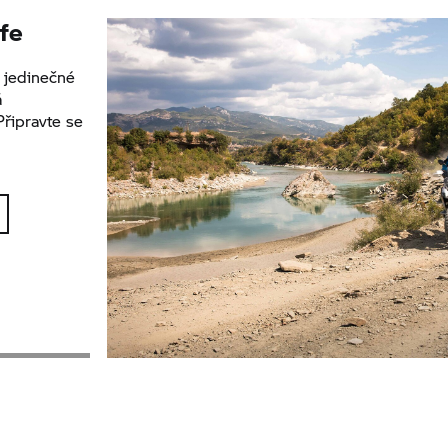
ife
o jedinečné
á
Připravte se