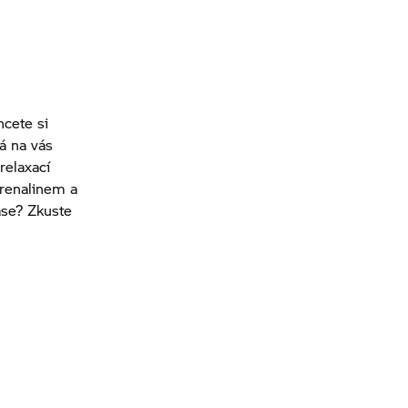
hcete si
á na vás
relaxací
drenalinem a
ase? Zkuste