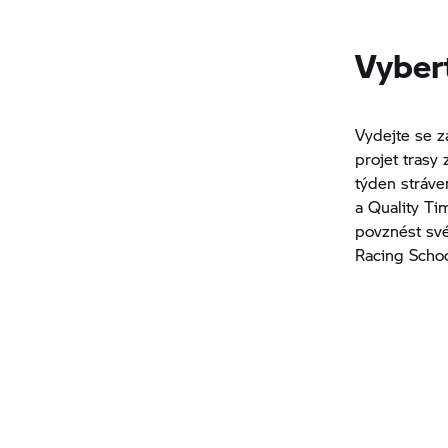
Vybert
Vydejte se z
projet trasy 
týden stráve
a Quality Ti
povznést své
Racing Schoo