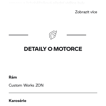
rameno a lichoběžníková přední vidlice byly
vyfrézovány z jednoho kusu a upevněny skrytým
Zobrazit více
zavěšením na trubkový rám. Motor je zavěšen v
komplikované konstrukci rámu. Nádrž, sedlo a
kapotáž jsou vyrobeny ručně z lisovaného plechu.
DETAILY O MOTORCE
Rám
Custom Works ZON
Karosérie