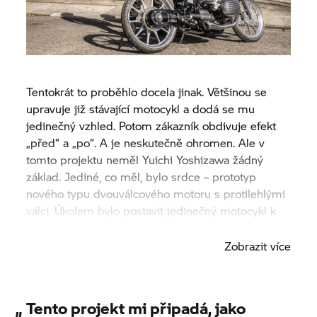
Tentokrát to proběhlo docela jinak. Většinou se
upravuje již stávající motocykl a dodá se mu
jedinečný vzhled. Potom zákazník obdivuje efekt
„před“ a „po“. A je neskutečně ohromen. Ale v
tomto projektu neměl Yuichi Yoshizawa žádný
základ. Jediné, co měl, bylo srdce – prototyp
nového typu dvouválcového motoru s protilehlými
válci. Úkolem bylo postavit jedinečný motocykl k
tomuto motoru.
Zobrazit více
„
Tento projekt mi připadá, jako