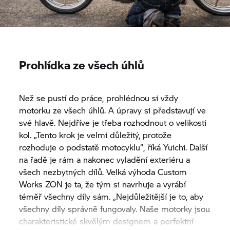
Prohlídka ze všech úhlů
Než se pustí do práce, prohlédnou si vždy
motorku ze všech úhlů. A úpravy si představují ve
své hlavě. Nejdříve je třeba rozhodnout o velikosti
kol. „Tento krok je velmi důležitý, protože
rozhoduje o podstatě motocyklu“, říká Yuichi. Další
na řadě je rám a nakonec vyladění exteriéru a
všech nezbytných dílů. Velká výhoda Custom
Works ZON je ta, že tým si navrhuje a vyrábí
téměř všechny díly sám. „Nejdůležitější je to, aby
všechny díly správně fungovaly. Naše motorky jsou
charakteristické skvělým designem a perfektní