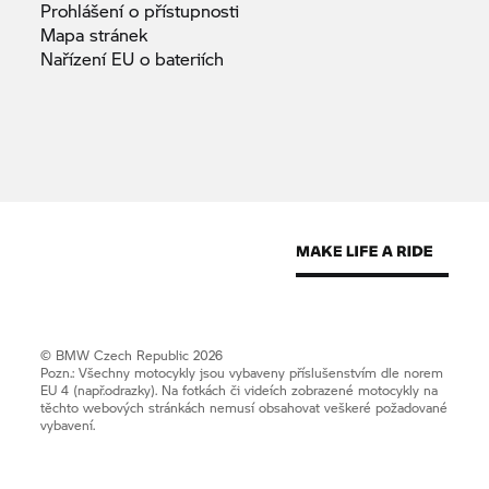
Prohlášení o
přístupnosti
Mapa
stránek
Nařízení EU o
bateriích
© BMW Czech Republic 2026
Pozn.: Všechny motocykly jsou vybaveny příslušenstvím dle norem
EU 4 (např.odrazky). Na fotkách či videích zobrazené motocykly na
těchto webových stránkách nemusí obsahovat veškeré požadované
vybavení.