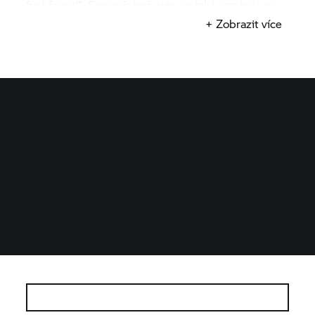
funkčností“. Samozřejmě toto se také vztahuje na
motocykl „Departed“ – i když v tomto případě šlo
+ Zobrazit více
všechno jinak. Před tím, potom. Ten úžas je
nepřekonatelný.