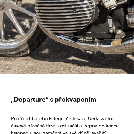
„Departure“ s překvapením
Pro Yuichi a jeho kolegu Yoshikazu Ueda začíná
časově náročná fáze – od začátku srpna do konce
listopadu jsou zamčeni ve své dílně, svařují,