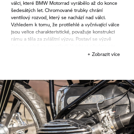
válci, které
BMW Motorrad
vyrábělo až do konce
šedesátých let. Chromované trubky chrání
ventilový rozvod, který se nachází nad válci.
Vzhledem k tomu, že protilehlé a vyčnívající válce
jsou velice charakteristické, považuje konstrukci
rámu a těla za zvláštní výzvu. Postaví se výzvě
čelem a plně se soustředí. Yuichi si představuje
jízdu na plný plyn. Pak dostane nápad: chce
+ Zobrazit více
vytvořit Land Speed Racer.