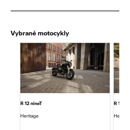
Vybrané motocykly
R 12 nineT
R 12
Heritage
Heritag