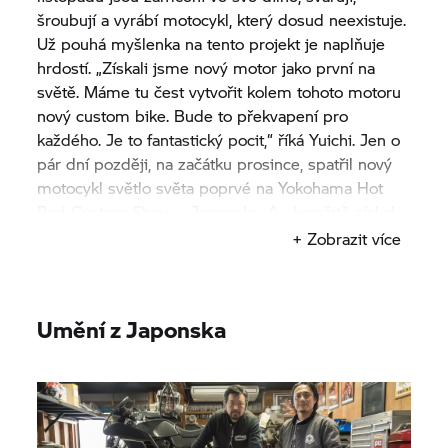
šroubují a vyrábí motocykl, který dosud neexistuje.
Už pouhá myšlenka na tento projekt je naplňuje
hrdostí. „Získali jsme nový motor jako první na
světě. Máme tu čest vytvořit kolem tohoto motoru
nový custom bike. Bude to překvapení pro
každého. Je to fantastický pocit,“ říká Yuichi. Jen o
pár dní později, na začátku prosince, spatřil nový
motocykl světlo světa poprvé na Yokohama Hot
Rod Custom Show v Japonsku. A okamžitě získal
cenu „Nejlepší z výstavy“. Takový náročný projekt a
+ Zobrazit více
jedinečný motocykl potřebuje zvláštní jméno:
„Departed“ - odjezd s pozitivním významem.
„Cítím se, jako bych se vydal na novou cestu,“ říká
Umění z Japonska
Yuichi.