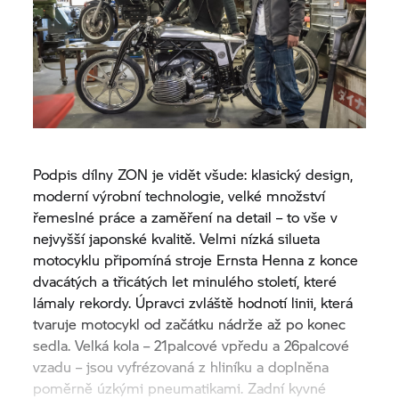
Podpis dílny ZON je vidět všude: klasický design,
moderní výrobní technologie, velké množství
řemeslné práce a zaměření na detail – to vše v
nejvyšší japonské kvalitě. Velmi nízká silueta
motocyklu připomíná stroje Ernsta Henna z konce
dvacátých a třicátých let minulého století, které
lámaly rekordy. Úpravci zvláště hodnotí linii, která
tvaruje motocykl od začátku nádrže až po konec
sedla. Velká kola – 21palcové vpředu a 26palcové
vzadu – jsou vyfrézovaná z hliníku a doplněna
poměrně úzkými pneumatikami. Zadní kyvné