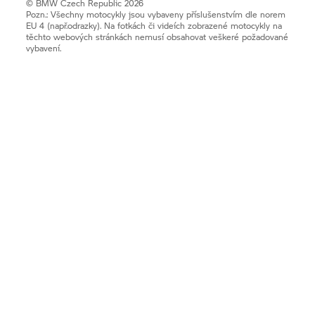
© BMW Czech Republic 2026
Pozn.: Všechny motocykly jsou vybaveny příslušenstvím dle norem
EU 4 (např.odrazky). Na fotkách či videích zobrazené motocykly na
těchto webových stránkách nemusí obsahovat veškeré požadované
vybavení.