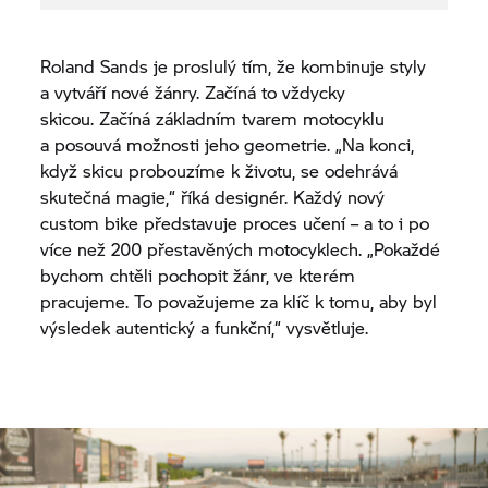
Roland Sands je proslulý tím, že kombinuje styly
a vytváří nové žánry. Začíná to vždycky
skicou. Začíná základním tvarem motocyklu
a posouvá možnosti jeho geometrie. „Na konci,
když skicu probouzíme k životu, se odehrává
skutečná magie,“ říká designér. Každý nový
custom bike představuje proces učení – a to i po
více než 200 přestavěných motocyklech. „Pokaždé
bychom chtěli pochopit žánr, ve kterém
pracujeme. To považujeme za klíč k tomu, aby byl
výsledek autentický a funkční,“ vysvětluje.