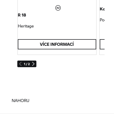
Kolekc
R 18
Pocta 
Heritage
VÍCE INFORMACÍ
1 / 2
NAHORU