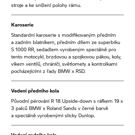
stroje a ke snížení polohy rámu.
Karoserie
Standardní karoserie s modifikovaným předním
a zadním blatníkem, předním dílem ze superbiku
S 1000 RR,
sedadlem vyrobeným speciálně pro
tento motocykl, brzdovou a spojkovou pákou, koly,
víkem ventilů, chrániči, světlomety a kontrolkami
pocházejícími z řady BMW x RSD.
Vedení předního kola
Původní pérování
R 18
Upside-down s ráfkem 19 x
3 palců BMW x Roland Sands v černé barvě
a speciálně vyrobenými slicky Dunlop.
Vedení zadního kola