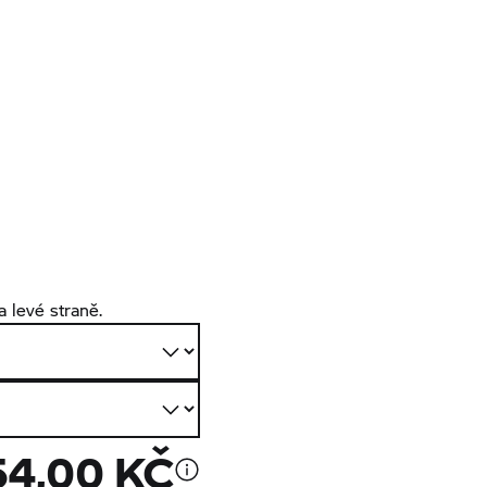
 levé straně.
54,00 KČ