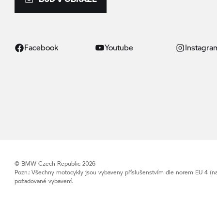
Facebook
Youtube
Instagra
© BMW Czech Republic 2026
Pozn.: Všechny motocykly jsou vybaveny příslušenstvím dle norem EU 4 (na
požadované vybavení.