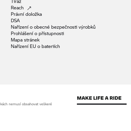
Tiráž
Reach
Právní
doložka
DSA
Nařízení o obecné bezpečnosti
výrobků
Prohlášení o
přístupnosti
Mapa
stránek
Nařízení EU o
bateriích
ánkách nemusí obsahovat veškeré