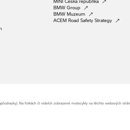
MINI Česká
republika
BMW
Group
BMW
Muzeum
ACEM Road Safety
Strategy
m
př.odrazky). Na fotkách či videích zobrazené motocykly na těchto webových str