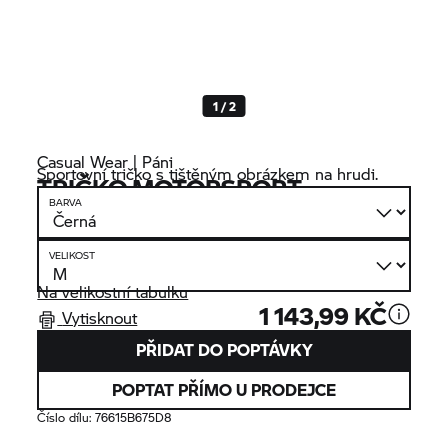
1 / 2
Casual Wear | Páni
Sportovní tričko s tištěným obrázkem na hrudi.
TRIČKO MOTORSPORT
BARVA
VELIKOST
Na velikostní tabulku
1 143,99 KČ
Vytisknout
PŘIDAT DO POPTÁVKY
POPTAT PŘÍMO U PRODEJCE
Číslo dílu:
76615B675D8