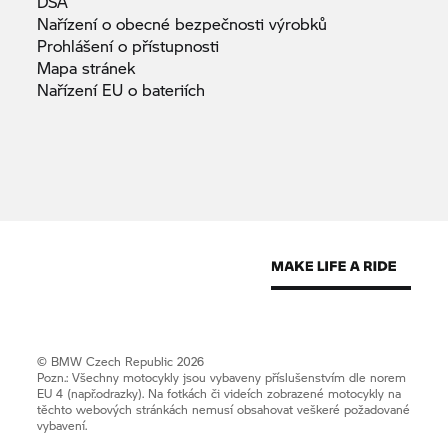
DSA
Nařízení o obecné bezpečnosti
výrobků
Prohlášení o
přístupnosti
Mapa
stránek
Nařízení EU o
bateriích
© BMW Czech Republic 2026
Pozn.: Všechny motocykly jsou vybaveny příslušenstvím dle norem
EU 4 (např.odrazky). Na fotkách či videích zobrazené motocykly na
těchto webových stránkách nemusí obsahovat veškeré požadované
vybavení.