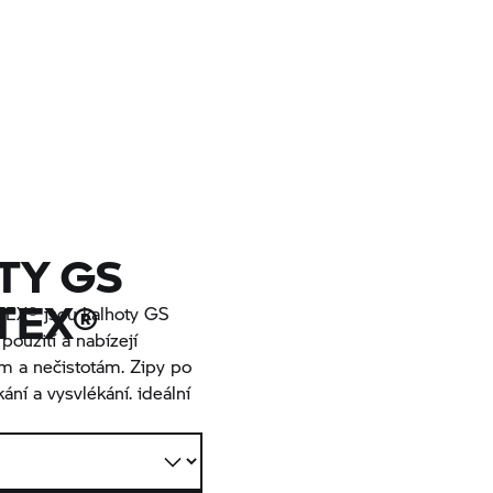
TY GS
TEX®
EX® jsou kalhoty GS
oužití a nabízejí
ům a nečistotám. Zipy po
ání a vysvlékání. ideální