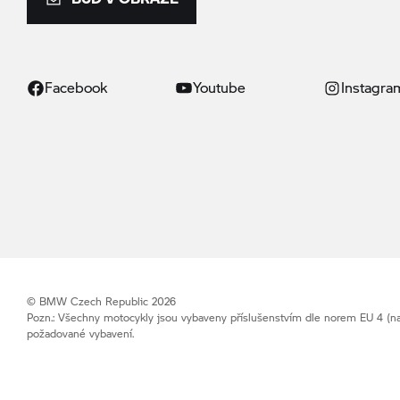
Facebook
Youtube
Instagra
© BMW Czech Republic 2026
Pozn.: Všechny motocykly jsou vybaveny příslušenstvím dle norem EU 4 (na
požadované vybavení.