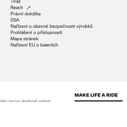
Tiráž
Reach
Právní
doložka
DSA
Nařízení o obecné bezpečnosti
výrobků
Prohlášení o
přístupnosti
Mapa
stránek
Nařízení EU o
bateriích
ánkách nemusí obsahovat veškeré