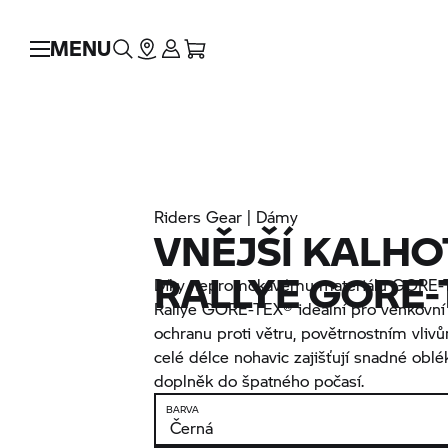
MENU
Riders Gear | Dámy
VNĚJŠÍ KALHO
RALLYE GORE-
Díky nepromokavému materiálu GORE-T
Rallye GORE-TEX® ideální pro venkovní p
ochranu proti větru, povětrnostním vliv
celé délce nohavic zajišťují snadné oblék
doplněk do špatného počasí.
BARVA