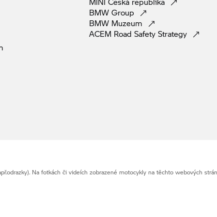
MINI Česká
republika
BMW
Group
BMW
Muzeum
ACEM Road Safety
Strategy
m
př.odrazky). Na fotkách či videích zobrazené motocykly na těchto webových str