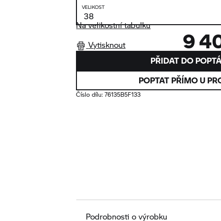
VELIKOST
Na velikostní tabulku
9 4
Vytisknout
PŘIDAT DO POPT
POPTAT PŘÍMO U PR
Číslo dílu:
76135B5F133
Podrobnosti o výrobku