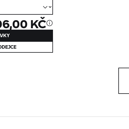
06,00 KČ
ÁVKY
ODEJCE