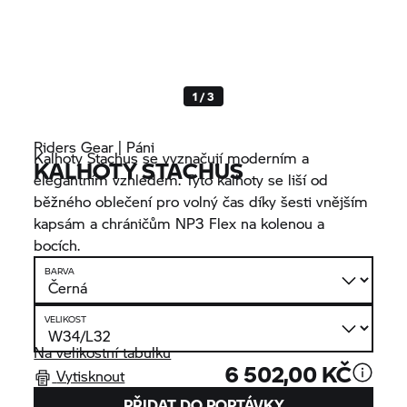
1 / 3
Riders Gear | Páni
Kalhoty Stachus se vyznačují moderním a
KALHOTY STACHUS
elegantním vzhledem. Tyto kalhoty se liší od
běžného oblečení pro volný čas díky šesti vnějším
kapsám a chráničům NP3 Flex na kolenou a
bocích.
BARVA
VELIKOST
Na velikostní tabulku
6 502,00 KČ
Vytisknout
PŘIDAT DO POPTÁVKY