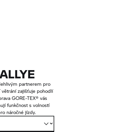
ALLYE
lehlivým partnerem pro
větrání zajišťuje pohodlí
 úprava GORE-TEX® vás
ují funkčnost s volností
ro náročné jízdy.