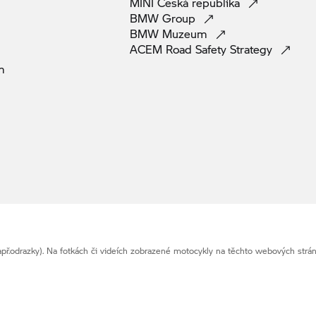
MINI Česká
republika
BMW
Group
BMW
Muzeum
ACEM Road Safety
Strategy
m
př.odrazky). Na fotkách či videích zobrazené motocykly na těchto webových str