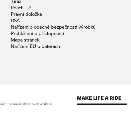
Tiráž
Reach
Právní
doložka
DSA
Nařízení o obecné bezpečnosti
výrobků
Prohlášení o
přístupnosti
Mapa
stránek
Nařízení EU o
bateriích
ánkách nemusí obsahovat veškeré