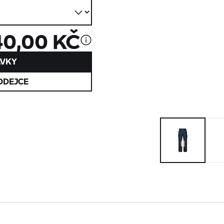
40,00 KČ
ÁVKY
ODEJCE