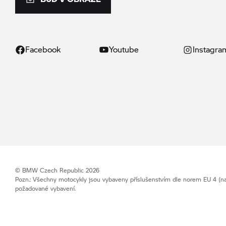
Facebook
Youtube
Instagra
© BMW Czech Republic 2026
Pozn.: Všechny motocykly jsou vybaveny příslušenstvím dle norem EU 4 (na
požadované vybavení.