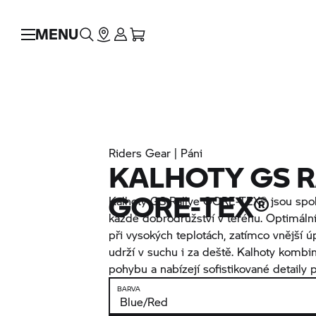
MENU
Riders Gear | Páni
KALHOTY GS R
GORE-TEX®
Kalhoty GS Rallye GORE-TEX® jsou spo
každé dobrodružství v terénu. Optimální 
při vysokých teplotách, zatímco vnější
udrží v suchu i za deště. Kalhoty kombin
pohybu a nabízejí sofistikované detaily p
BARVA