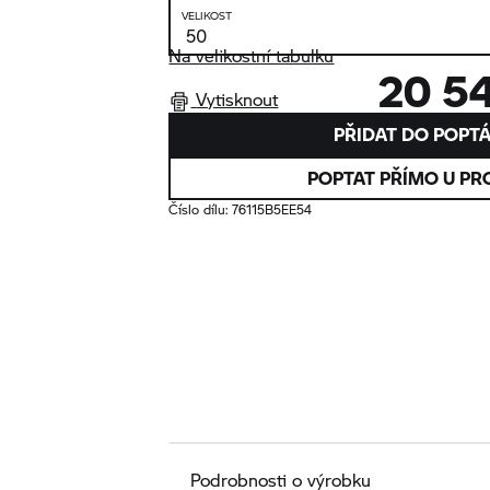
VELIKOST
Na velikostní tabulku
20 5
Vytisknout
PŘIDAT DO POPT
POPTAT PŘÍMO U PR
Číslo dílu:
76115B5EE54
Podrobnosti o výrobku