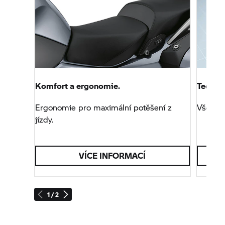
displejů ocení kokpit: dva velké ukazatele s bílými
číslicemi zobrazují rychlost motocyklu a otáčky
motoru.
Komfort a ergonomie.
Technol
Ergonomie pro maximální potěšení z
Vše o 
jízdy.
VÍCE INFORMACÍ
1 / 2