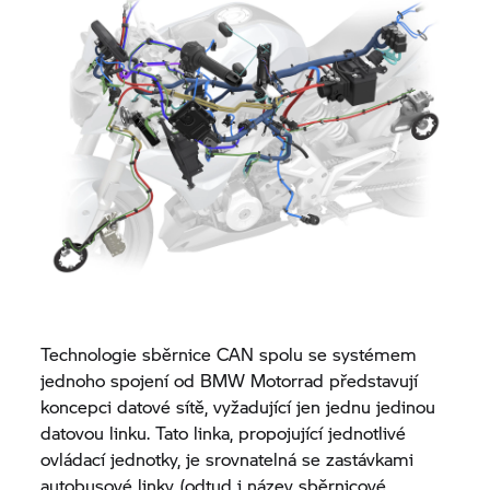
Technologie sběrnice CAN spolu se systémem
jednoho spojení od
BMW Motorrad
představují
koncepci datové sítě, vyžadující jen jednu jedinou
datovou linku. Tato linka, propojující jednotlivé
ovládací jednotky, je srovnatelná se zastávkami
autobusové linky (odtud i název sběrnicové