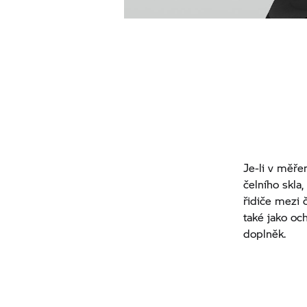
Je-li v měře
čelního skla
řidiče mezi č
také jako oc
doplněk.