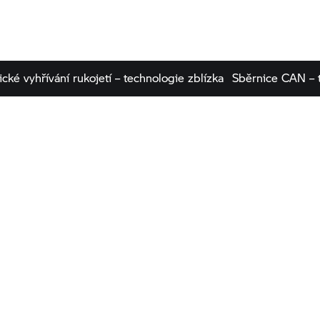
cké vyhřívání rukojetí – technologie zblízka
Sběrnice CAN – t