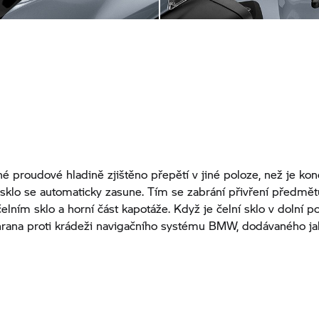
né proudové hladině zjištěno přepětí v jiné poloze, než je ko
, sklo se automaticky zasune. Tím se zabrání přivření předmě
elním sklo a horní část kapotáže. Když je čelní sklo v dolní po
hrana proti krádeži navigačního systému BMW, dodávaného jak