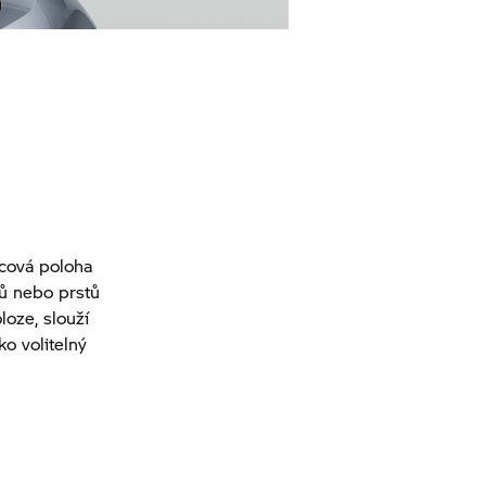
ncová poloha
tů nebo prstů
loze, slouží
o volitelný