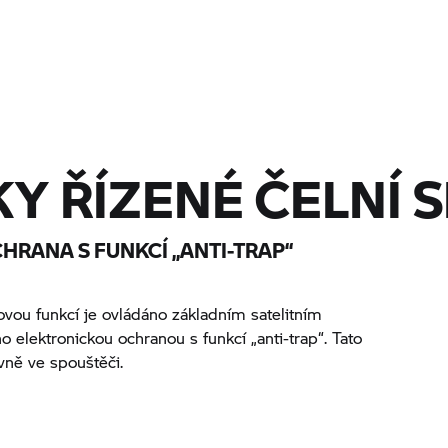
Y ŘÍZENÉ ČELNÍ 
HRANA S FUNKCÍ „ANTI-TRAP“
ťovou funkcí je ovládáno základním satelitním
lektronickou ochranou s funkcí „anti-trap“. Tato
vně ve spouštěči.