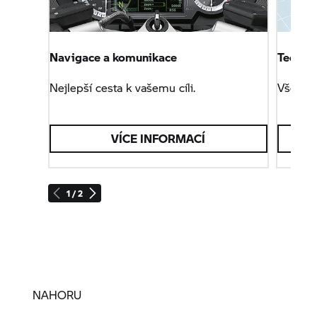
Navigace a komunikace
Technol
Nejlepší cesta k vašemu cíli.
Vše o 
VÍCE INFORMACÍ
1 / 2
NAHORU