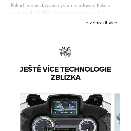
Pokud je nainstalován systém sledování tlaku v
pneumatikách RDC, ukazuje palubní počítač
aktuální tlak vzduchu v pneumatikách a okamžitě
+ Zobrazit více
zobrazuje příslušné odchylky. S palubním
počítačem od
BMW Motorrad
máte vždy k
dispozici nejdůležitější informace.
JEŠTĚ VÍCE TECHNOLOGIE
ZBLÍZKA